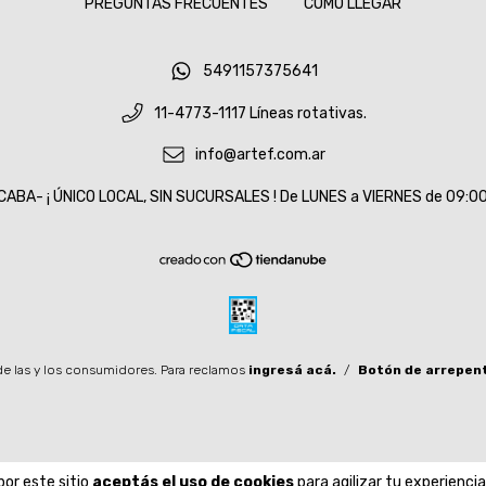
PREGUNTAS FRECUENTES
CÓMO LLEGAR
5491157375641
11-4773-1117 Líneas rotativas.
info@artef.com.ar
CABA- ¡ ÚNICO LOCAL, SIN SUCURSALES ! De LUNES a VIERNES de 09:00 
e las y los consumidores. Para reclamos
ingresá acá.
/
Botón de arrepen
por este sitio
aceptás el uso de cookies
para agilizar tu experienci