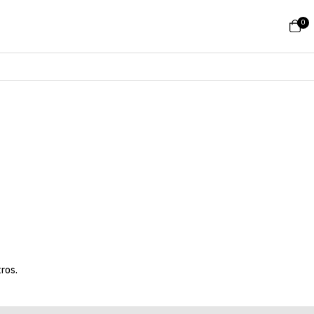
0
ros.