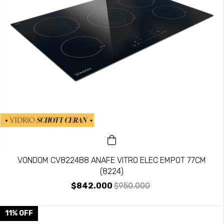
VONDOM CV8224B8 ANAFE VITRO ELEC EMPOT 77CM
(8224)
$842.000
$950.000
11
%
OFF