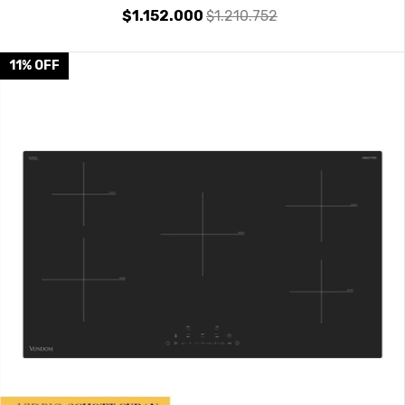
$1.152.000
$1.210.752
11
%
OFF