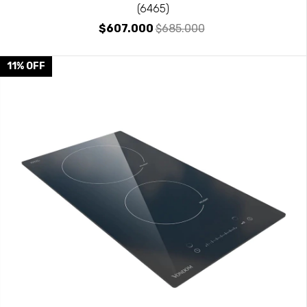
(6465)
$607.000
$685.000
11
%
OFF