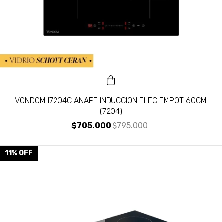
VONDOM I7204C ANAFE INDUCCION ELEC EMPOT 60CM
(7204)
$705.000
$795.000
11
%
OFF