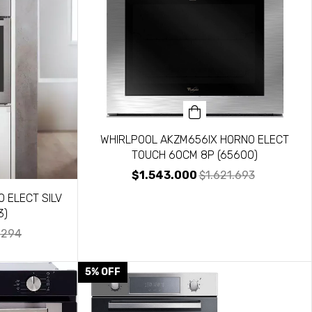
WHIRLPOOL AKZM656IX HORNO ELECT
TOUCH 60CM 8P (65600)
$1.543.000
$1.621.693
 ELECT SILV
3)
.294
5
%
OFF