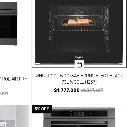
WHIRLPOOL WOC73AE HORNO ELECT BLACK
IROL AIR FRY
73L WCOLL (1257)
$1.777.000
$1.867.627
.091
5
%
OFF