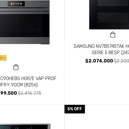
SAMSUNG NV7B5745TAK HO
SERIE 5 BESP (24
$2.074.000
$2.200
C90HEBS HOR/E VAP PROF
RFRY 90CM (8256)
299.500
$2.416.775
5
%
OFF