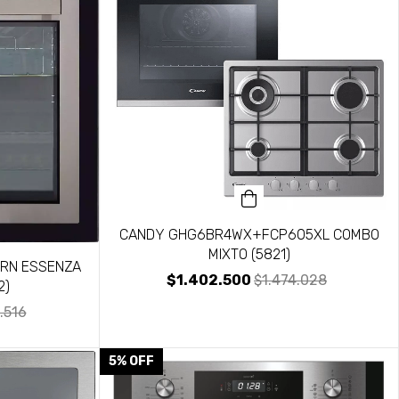
CANDY GHG6BR4WX+FCP605XL COMBO
MIXTO (5821)
ORN ESSENZA
$1.402.500
$1.474.028
2)
.516
5
%
OFF