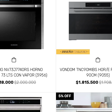
G NV73J7740RS HORNO
VONDOM TNC90MIBS HOR/E P
 73 LTS CON VAPOR (3956)
90CM (9055)
18.000
$2.000.000
$1.815.500
$1.908
5
%
OFF