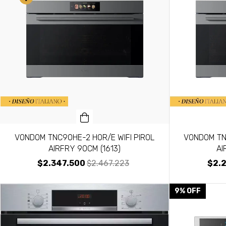
VONDOM TNC90HE-2 HOR/E WIFI PIROL
VONDOM TN
AIRFRY 90CM (1613)
AI
$2.347.500
$2.467.223
$2.
9
%
OFF