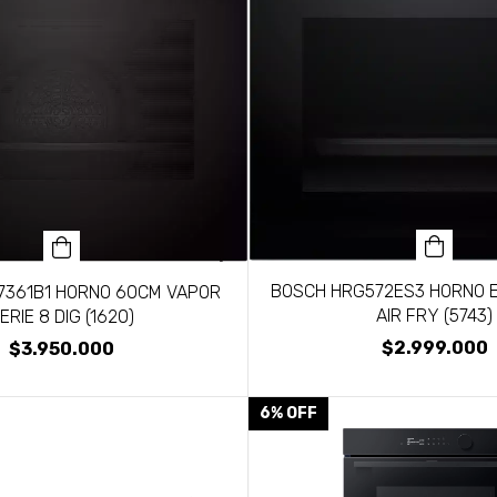
BOSCH HRG572ES3 HORNO 
7361B1 HORNO 60CM VAPOR
AIR FRY (5743)
ERIE 8 DIG (1620)
$2.999.000
$3.950.000
6
%
OFF