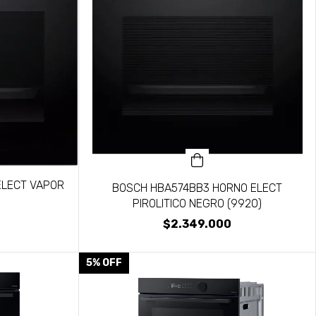
ELECT VAPOR
BOSCH HBA574BB3 HORNO ELECT
PIROLITICO NEGRO (9920)
$2.349.000
5
%
OFF