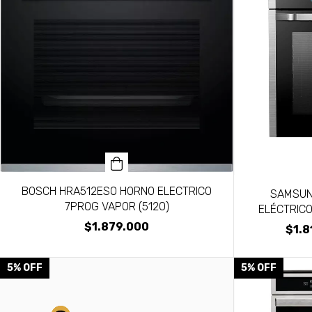
BOSCH HRA512ES0 HORNO ELECTRICO
SAMSUN
7PROG VAPOR (5120)
ELÉCTRICO
$1.879.000
$1.8
5
%
OFF
5
%
OFF