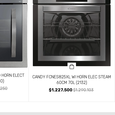
 HORN ELECT
CANDY FCNES825XL WI HORN ELEC STEAM
0)
60CM 70L (2132)
.250
$1.227.500
$1.290.103