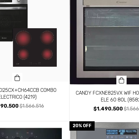
CI25CX+CH64CCB COMBO
CANDY FCXNE825VX WIF H
ELECTRICO (4219)
ELE 60 80L (858
490.500
$1.566.516
$1.490.500
$1.566
20
%
OFF