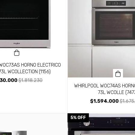
WOC73AS HORNO ELECTRICO
73L WCOLLECTION (1156)
730.000
$1.818.230
WHIRLPOOL WOC74AS HORNO
73L WCOLLE (747
$1.594.000
$1.675
5
%
OFF