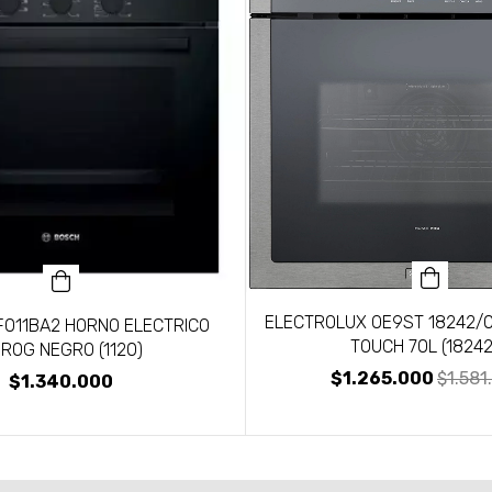
ELECTROLUX OE9ST 18242/0
011BA2 HORNO ELECTRICO
TOUCH 70L (18242
ROG NEGRO (1120)
$1.265.000
$1.581
$1.340.000