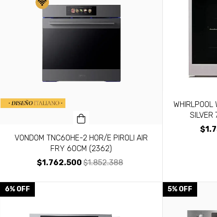
WHIRLPOOL 
SILVER 
$1.
VONDOM TNC60HE-2 HOR/E PIROLI AIR
FRY 60CM (2362)
$1.762.500
$1.852.388
6
%
OFF
5
%
OFF