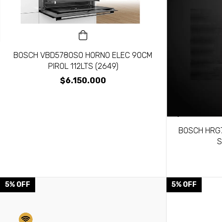
BOSCH VBD5780S0 HORNO ELEC 90CM
PIROL 112LTS (2649)
$6.150.000
BOSCH HRG
S
5
%
OFF
5
%
OFF