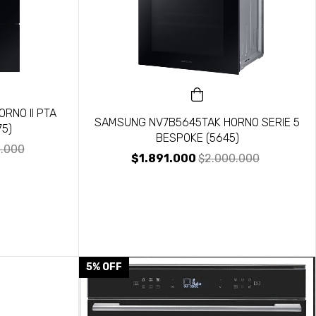
RNO II PTA
SAMSUNG NV7B5645TAK HORNO SERIE 5
75)
BESPOKE (5645)
.000
$1.891.000
$2.000.000
5
%
OFF